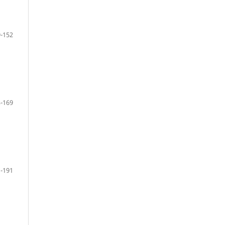
-152
-169
-191