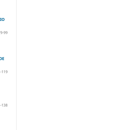
IO
79-99
DE
-119
-138