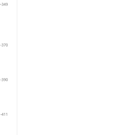
-349
-370
-390
-411