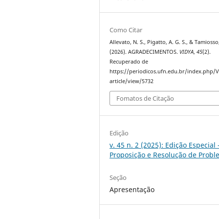
Como Citar
Allevato, N. S., Pigatto, A. G. S., & Tamiosso,
(2026). AGRADECIMENTOS.
VIDYA
,
45
(2).
Recuperado de
https://periodicos.ufn.edu.br/index.php/
article/view/5732
Fomatos de Citação
Edição
v. 45 n. 2 (2025): Edição Especial 
Proposição e Resolução de Prob
Seção
Apresentação