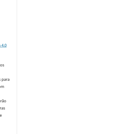
a
 4.0
los
s para
com
erão
ras
e