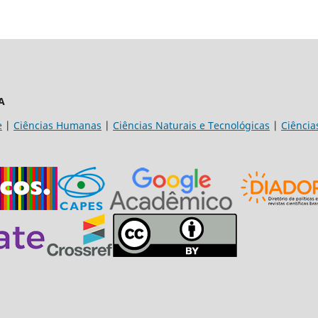
A
e
|
Ciências Humanas
|
Ciências Naturais e Tecnológicas
|
Ciência