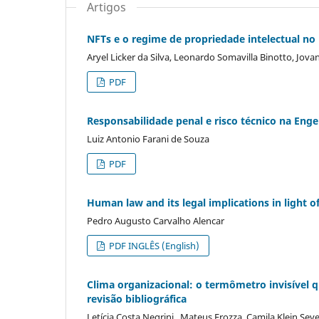
Artigos
NFTs e o regime de propriedade intelectual no 
Aryel Licker da Silva, Leonardo Somavilla Binotto, Jovan
PDF
Responsabilidade penal e risco técnico na Engen
Luiz Antonio Farani de Souza
PDF
Human law and its legal implications in light 
Pedro Augusto Carvalho Alencar
PDF INGLÊS (English)
Clima organizacional: o termômetro invisível
revisão bibliográfica
Letícia Costa Negrini , Mateus Frozza, Camila Klein S