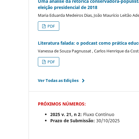
Uma análise da retórica conservadora-populist
eleição presidencial de 2018
Maria Eduarda Medeiros Dias, João Maurício Leitão A
PDF
Literatura falada: o podcast como prática edu
Vanessa de Souza Pagnussat , Carlos Henrique da Costa B
PDF
Ver Todas as Edições
PRÓXIMOS NÚMEROS:
2025 v. 21, n 2:
Fluxo Contínuo
Prazo de Submissão:
30/10/2025