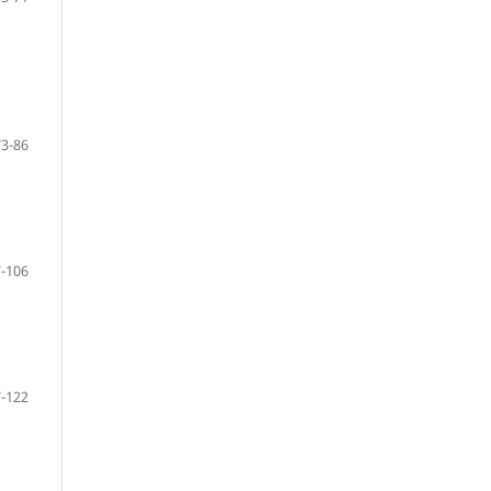
73-86
-106
-122