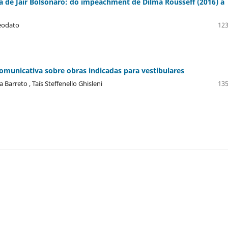
a de Jair Bolsonaro: do impeachment de Dilma Rousseff (2016) à
deodato
123
comunicativa sobre obras indicadas para vestibulares
arreto , Taís Steffenello Ghisleni
135