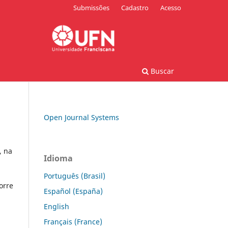
Submissões
Cadastro
Acesso
Buscar
Open Journal Systems
, na
Idioma
Português (Brasil)
orre
Español (España)
English
Français (France)