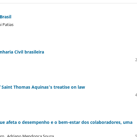
Brasil
i Patias
haria Civil brasileira
of Saint Thomas Aquinas’s treatise on law
 que afeta o desempenho e o bem-estar dos colaboradores, uma
evero , Adriano Mendonça Souza