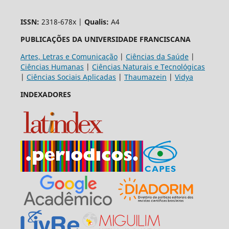
ISSN:
2318-678x |
Qualis:
A4
PUBLICAÇÕES DA UNIVERSIDADE FRANCISCANA
Artes, Letras e Comunicação
|
Ciências da Saúde
|
Ciências Humanas
|
Ciências Naturais e Tecnológicas
|
Ciências Sociais Aplicadas
|
Thaumazein
|
Vidya
INDEXADORES