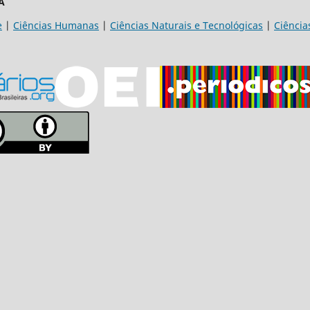
A
e
|
Ciências Humanas
|
Ciências Naturais e Tecnológicas
|
Ciência