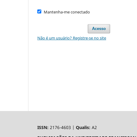
Mantenha-me conectado
Acesso
Não é um usuário? Registre-se no site
ISSN:
2176-4603 |
Qualis:
A2