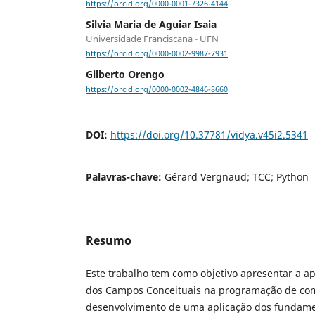
https://orcid.org/0000-0001-7326-4144
Silvia Maria de Aguiar Isaia
Universidade Franciscana - UFN
https://orcid.org/0000-0002-9987-7931
Gilberto Orengo
https://orcid.org/0000-0002-4846-8660
DOI:
https://doi.org/10.37781/vidya.v45i2.5341
Palavras-chave:
Gérard Vergnaud; TCC; Python
Resumo
Este trabalho tem como objetivo apresentar a ap
dos Campos Conceituais na programação de com
desenvolvimento de uma aplicação dos fundame