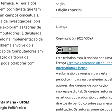
térmica. A Teoria dos
Seção
em cognitivista que tem
Edição Especial
em campos conceituais.
ia de investigações, pois
Licença
e exploram as teorias de
mputadores. É divulgada
Copyright (c) 2025 VIDYA
gado na implementação de
oblema envolve dois
mação de Computadores em
ação da teoria de
Este trabalho está licenciado sob um
licença
Creative Commons Attribution
 pode colaborar com
International License
.
A submissão de originais para este
periódico implica na transferência, pe
autores, dos direitos de publicação
impressa e digital. Os direitos autorai
os artigos publicados são do autor, 
anta Maria - UFSM
direitos do periódico sobre a primeira
gio Politécnico -
publicação. Os autores somente pod