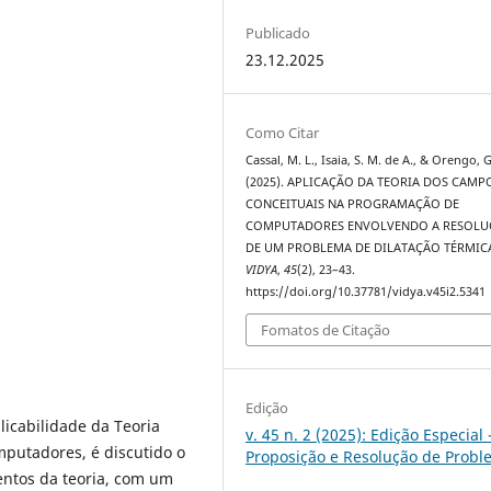
Publicado
23.12.2025
Como Citar
Cassal, M. L., Isaia, S. M. de A., & Orengo, G
(2025). APLICAÇÃO DA TEORIA DOS CAMP
CONCEITUAIS NA PROGRAMAÇÃO DE
COMPUTADORES ENVOLVENDO A RESOL
DE UM PROBLEMA DE DILATAÇÃO TÉRMIC
VIDYA
,
45
(2), 23–43.
https://doi.org/10.37781/vidya.v45i2.5341
Fomatos de Citação
Edição
licabilidade da Teoria
v. 45 n. 2 (2025): Edição Especial 
putadores, é discutido o
Proposição e Resolução de Prob
ntos da teoria, com um