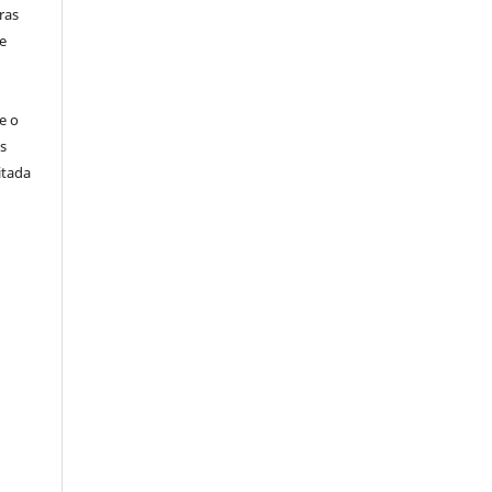
ras
e
e o
s
itada