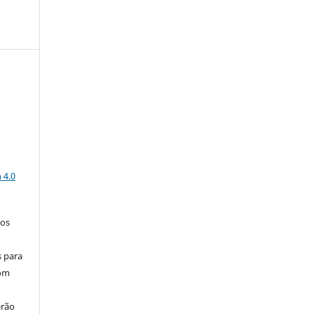
a
 4.0
los
s para
com
erão