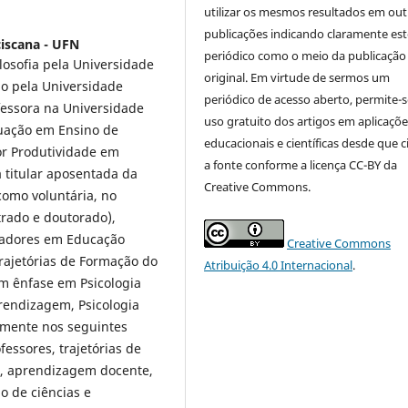
utilizar os mesmos resultados em out
publicações indicando claramente est
iscana - UFN
periódico como o meio da publicação
losofia pela Universidade
original. Em virtude de sermos um
o pela Universidade
periódico de acesso aberto, permite-s
fessora na Universidade
uso gratuito dos artigos em aplicaçõe
uação em Ensino de
educacionais e científicas desde que c
or Produtividade em
a fonte conforme a licença CC-BY da
 titular aposentada da
Creative Commons.
como voluntária, no
rado e doutorado),
sadores em Educação
Creative Commons
rajetórias de Formação do
Atribuição 4.0 Internacional
.
m ênfase em Psicologia
prendizagem, Psicologia
mente nos seguintes
essores, trajetórias de
e, aprendizagem docente,
 de ciências e