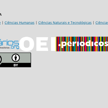
A
e
|
Ciências Humanas
|
Ciências Naturais e Tecnológicas
|
Ciência