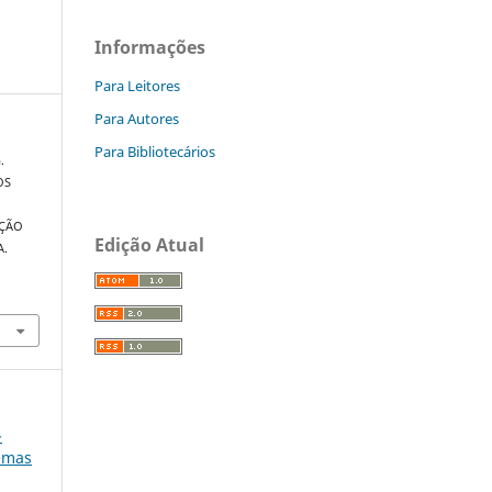
Informações
Para Leitores
Para Autores
Para Bibliotecários
.
OS
UÇÃO
Edição Atual
A.
-
lemas