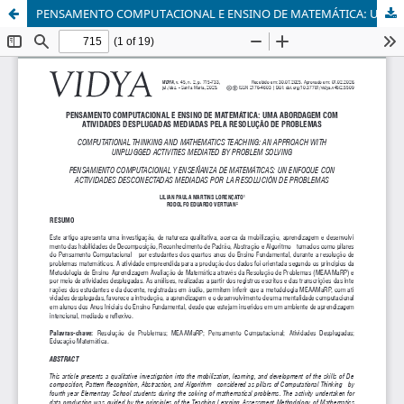
PENSAMENTO COMPUTACIONAL E ENSINO DE MATEMÁTICA: UMA ABORDAGEM COM ATIVIDADES DESPLUGADAS MEDIADAS PELA RESOLUÇÃO DE PROBLEMAS