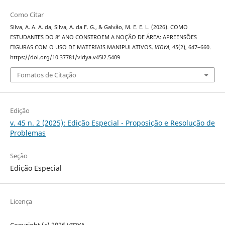
Como Citar
Silva, A. A. A. da, Silva, A. da F. G., & Galvão, M. E. E. L. (2026). COMO
ESTUDANTES DO 8º ANO CONSTROEM A NOÇÃO DE ÁREA: APREENSÕES
FIGURAS COM O USO DE MATERIAIS MANIPULATIVOS.
VIDYA
,
45
(2), 647–660.
https://doi.org/10.37781/vidya.v45i2.5409
Fomatos de Citação
Edição
v. 45 n. 2 (2025): Edição Especial - Proposição e Resolução de
Problemas
Seção
Edição Especial
Licença