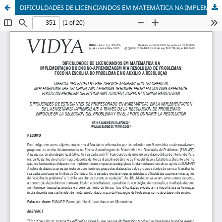
DIFICULDADES DE LICENCIANDOS EM MATEMÁTICA NA IMPLEMENTAÇÃO DO ENSINO-APRENDIZAGEM VIA RESOLUÇÃO DE PROBLEMAS: FOCO NA ESCOLHA DO PROBLEMA E NO AUXÍLIO À RESOLUÇÃO