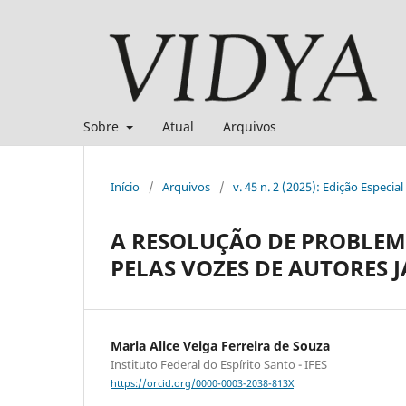
Sobre
Atual
Arquivos
Início
/
Arquivos
/
v. 45 n. 2 (2025): Edição Especi
A RESOLUÇÃO DE PROBLEM
PELAS VOZES DE AUTORES 
Maria Alice Veiga Ferreira de Souza
Instituto Federal do Espírito Santo - IFES
https://orcid.org/0000-0003-2038-813X