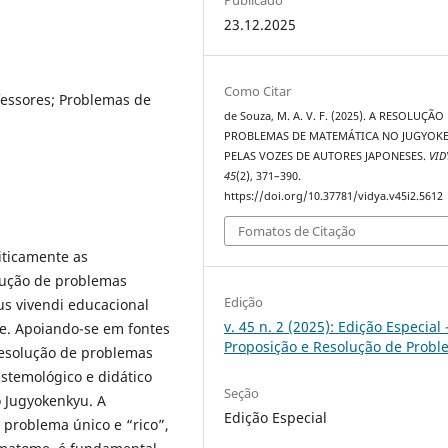
23.12.2025
Como Citar
fessores; Problemas de
de Souza, M. A. V. F. (2025). A RESOLUÇÃO
PROBLEMAS DE MATEMÁTICA NO JUGYOK
PELAS VOZES DE AUTORES JAPONESES.
VID
45
(2), 371–390.
https://doi.org/10.37781/vidya.v45i2.5612
Fomatos de Citação
riticamente as
lução de problemas
Edição
s vivendi educacional
v. 45 n. 2 (2025): Edição Especial 
e. Apoiando-se em fontes
Proposição e Resolução de Prob
resolução de problemas
istemológico e didático
Seção
o Jugyokenkyu. A
Edição Especial
 problema único e “rico”,