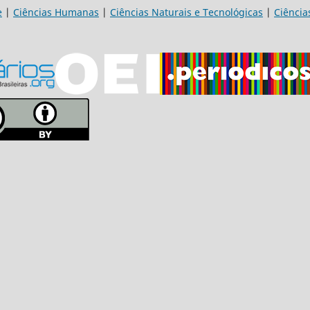
e
|
Ciências Humanas
|
Ciências Naturais e Tecnológicas
|
Ciência