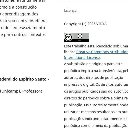
e matome, é fundamental
omo e a construção
Licença
 a aprendizagem dos
da à sua centralidade na
Copyright (c) 2025 VIDYA
sco de seu esvaziamento
e para outros contextos
Este trabalho está licenciado sob um
licença
Creative Commons Attribution
International License
.
A submissão de originais para este
periódico implica na transferência, pe
autores, dos direitos de publicação
ederal do Espírito Santo -
impressa e digital. Os direitos autorai
(Unicamp). Professora
os artigos publicados são do autor, 
direitos do periódico sobre a primeira
publicação. Os autores somente pod
utilizar os mesmos resultados em out
publicações indicando claramente est
periódico como o meio da publicação