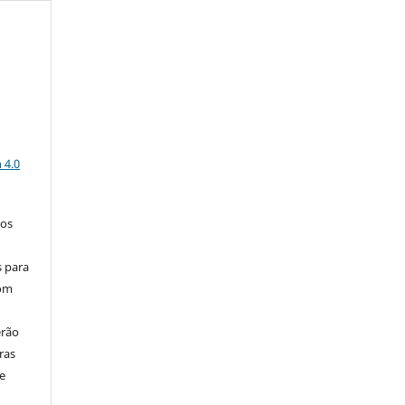
a
 4.0
los
s para
com
erão
ras
e