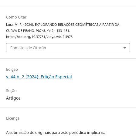
Como Citar
Lutz, M. R. (2024). EXPLORANDO RELAÇÕES GEOMÉTRICAS A PARTIR DA
CURVA DE PEANO.
VIDYA
,
44
(2), 133–151.
https://doi.org/10.37781/vidya.v44i2.4978
Fomatos de Citação
Edição
v. 44 n. 2 (2024): Edição Especial
Seção
Artigos
Licença
A submissão de originais para este periódico implica na