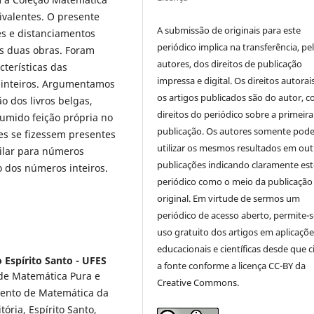
ivalentes. O presente
A submissão de originais para este
es e distanciamentos
periódico implica na transferência, pe
s duas obras. Foram
autores, dos direitos de publicação
terísticas das
impressa e digital. Os direitos autorai
 inteiros. Argumentamos
os artigos publicados são do autor, 
o dos livros belgas,
direitos do periódico sobre a primeira
mido feição própria no
publicação. Os autores somente pod
res se fizessem presentes
utilizar os mesmos resultados em out
ilar para números
publicações indicando claramente est
 dos números inteiros.
periódico como o meio da publicação
original. Em virtude de sermos um
periódico de acesso aberto, permite-s
uso gratuito dos artigos em aplicaçõe
educacionais e científicas desde que c
 Espírito Santo - UFES
a fonte conforme a licença CC-BY da
 de Matemática Pura e
Creative Commons.
mento de Matemática da
tória, Espírito Santo,