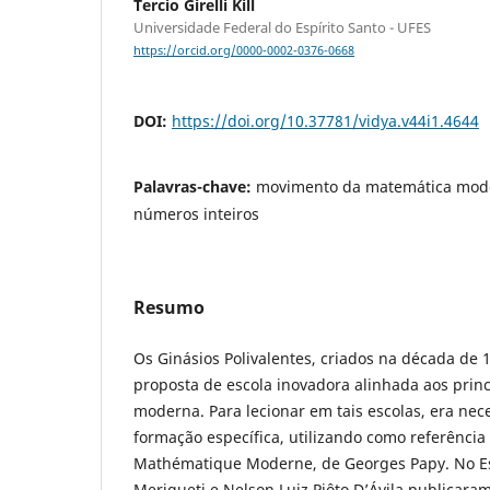
Tercio Girelli Kill
Universidade Federal do Espírito Santo - UFES
https://orcid.org/0000-0002-0376-0668
DOI:
https://doi.org/10.37781/vidya.v44i1.4644
Palavras-chave:
movimento da matemática mode
números inteiros
Resumo
Os Ginásios Polivalentes, criados na década de
proposta de escola inovadora alinhada aos prin
moderna. Para lecionar em tais escolas, era nec
formação específica, utilizando como referência 
Mathématique Moderne, de Georges Papy. No Esp
Merigueti e Nelson Luiz Piôto D’Ávila publicar