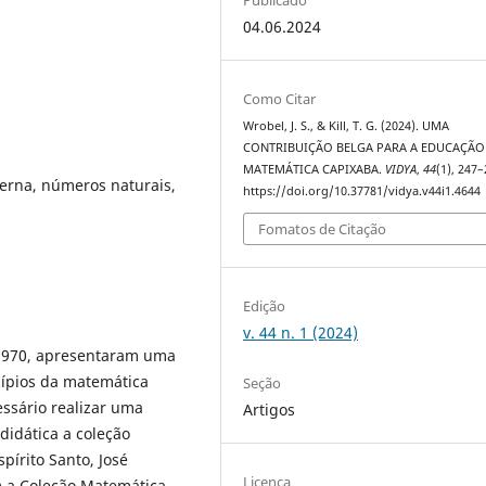
04.06.2024
Como Citar
Wrobel, J. S., & Kill, T. G. (2024). UMA
CONTRIBUIÇÃO BELGA PARA A EDUCAÇÃO
MATEMÁTICA CAPIXABA.
VIDYA
,
44
(1), 247–
rna, números naturais,
https://doi.org/10.37781/vidya.v44i1.4644
Fomatos de Citação
Edição
v. 44 n. 1 (2024)
 1970, apresentaram uma
cípios da matemática
Seção
essário realizar uma
Artigos
didática a coleção
írito Santo, José
Licença
am a Coleção Matemática