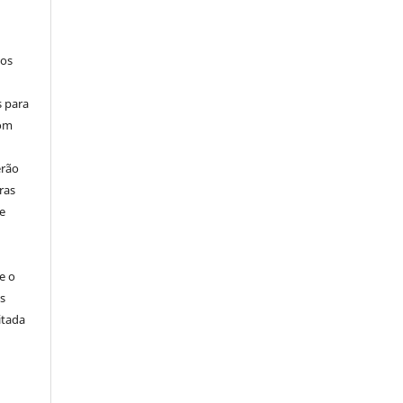
los
s para
com
erão
ras
e
e o
s
itada