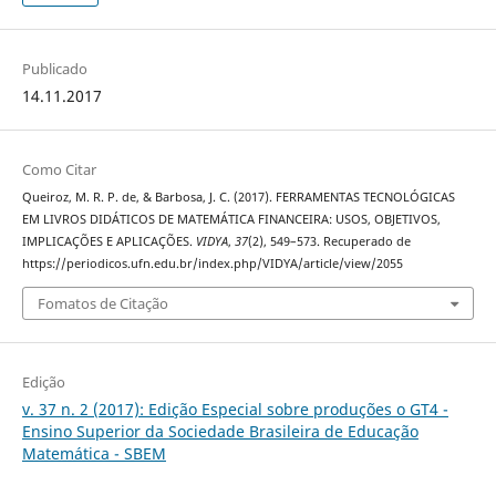
Publicado
14.11.2017
Como Citar
Queiroz, M. R. P. de, & Barbosa, J. C. (2017). FERRAMENTAS TECNOLÓGICAS
EM LIVROS DIDÁTICOS DE MATEMÁTICA FINANCEIRA: USOS, OBJETIVOS,
IMPLICAÇÕES E APLICAÇÕES.
VIDYA
,
37
(2), 549–573. Recuperado de
https://periodicos.ufn.edu.br/index.php/VIDYA/article/view/2055
Fomatos de Citação
Edição
v. 37 n. 2 (2017): Edição Especial sobre produções o GT4 -
Ensino Superior da Sociedade Brasileira de Educação
Matemática - SBEM