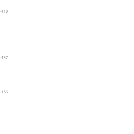
-118
o
-137
-156