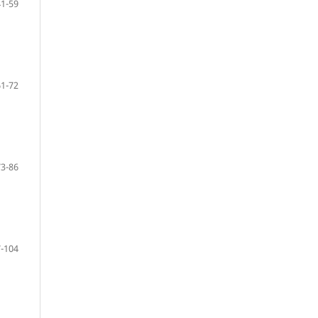
41-59
61-72
73-86
-104