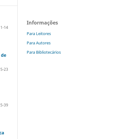
Informações
1-14
Para Leitores
Para Autores
Para Bibliotecários
 de
15-23
25-39
ca