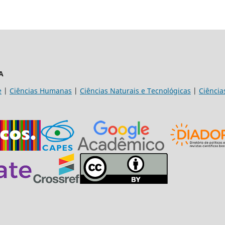
A
e
|
Ciências Humanas
|
Ciências Naturais e Tecnológicas
|
Ciência