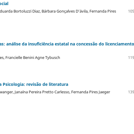
cial
duarda Bortoluzzi Diaz, Bárbara Gonçalves D’ávila, Fernanda Pires
105
s: análise da insuficiência estatal na concessão do licenciament
es, Francielle Benini Agne Tybusch
119
 Psicologia: revisão de literatura
erwanger, Janaína Pereira Pretto Carlesso, Fernanda Pires Jaeger
139