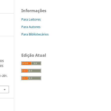
Informações
Para Leitores
Para Autores
Para Bibliotecários
.
Edição Atual
ROS
ÕES
E
81–201.