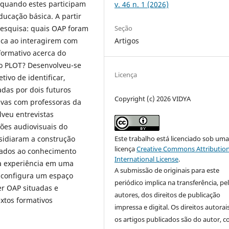
 quando estes participam
v. 46 n. 1 (2026)
ucação básica. A partir
Seção
pesquisa: quais OAP foram
Artigos
ica ao interagirem com
formativo acerca do
lo PLOT? Desenvolveu-se
Licença
ivo de identificar,
adas por dois futuros
Copyright (c) 2026 VIDYA
ivas com professoras da
veu entrevistas
ções audiovisuais do
Este trabalho está licenciado sob um
bsidiaram a construção
licença
Creative Commons Attribution
onados ao conhecimento
International License
.
 a experiência em uma
A submissão de originais para este
, configura um espaço
periódico implica na transferência, pe
er OAP situadas e
autores, dos direitos de publicação
xtos formativos
impressa e digital. Os direitos autorai
os artigos publicados são do autor, 