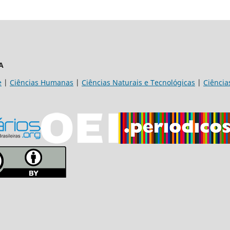
A
e
|
Ciências Humanas
|
Ciências Naturais e Tecnológicas
|
Ciência