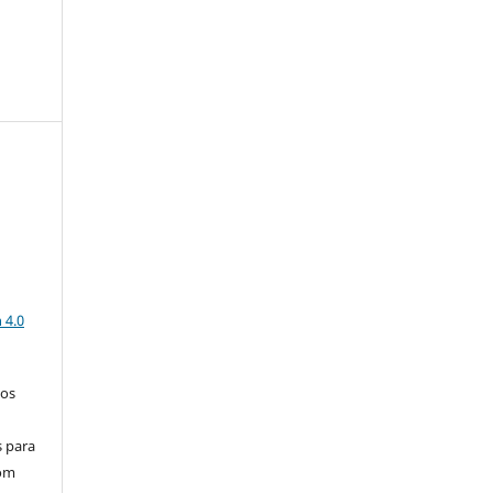
a
 4.0
los
s para
com