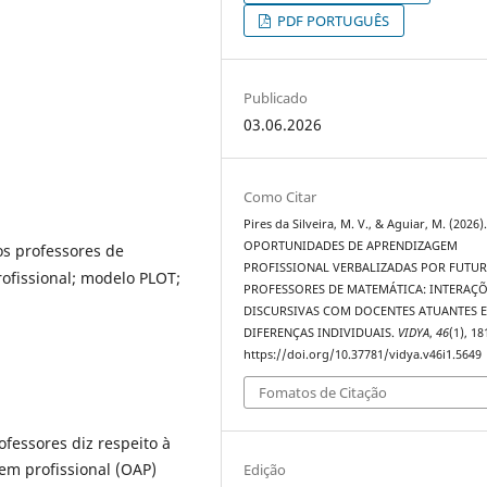
PDF PORTUGUÊS
Publicado
03.06.2026
Como Citar
Pires da Silveira, M. V., & Aguiar, M. (2026)
OPORTUNIDADES DE APRENDIZAGEM
os professores de
PROFISSIONAL VERBALIZADAS POR FUTU
fissional; modelo PLOT;
PROFESSORES DE MATEMÁTICA: INTERAÇ
DISCURSIVAS COM DOCENTES ATUANTES 
DIFERENÇAS INDIVIDUAIS.
VIDYA
,
46
(1), 1
https://doi.org/10.37781/vidya.v46i1.5649
Fomatos de Citação
fessores diz respeito à
m profissional (OAP)
Edição