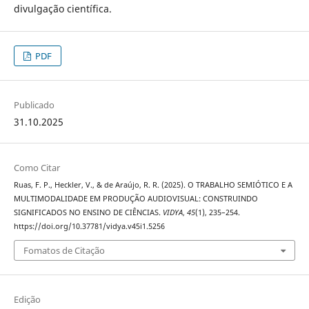
divulgação científica.
PDF
Publicado
31.10.2025
Como Citar
Ruas, F. P., Heckler, V., & de Araújo, R. R. (2025). O TRABALHO SEMIÓTICO E A
MULTIMODALIDADE EM PRODUÇÃO AUDIOVISUAL: CONSTRUINDO
SIGNIFICADOS NO ENSINO DE CIÊNCIAS.
VIDYA
,
45
(1), 235–254.
https://doi.org/10.37781/vidya.v45i1.5256
Fomatos de Citação
Edição