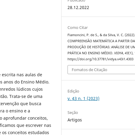
28.12.2022
Como Citar
Fiamoncini, P. de S., & da Silva, V. C. (2022)
COMPREENSÃO MATEMÁTICA A PARTIR D
PRODUÇÃO DE HISTÓRIAS: ANÁLISE DE U
PRÁTICA NO ENSINO MÉDIO.
VIDYA
,
43
(1),
https://doi.org/10.37781/vidya.v43i1.4303
Fomatos de Citação
 escrita nas aulas de
os anos do Ensino Médio.
enredos lúdicos cujos
Edição
atão. Trata-se de uma
v. 43 n. 1 (2023)
ntervenção que busca
ara o ensino e a
Seção
o aprofundar conceitos,
Artigos
ificamos que escrever nas
e os conceitos estudados