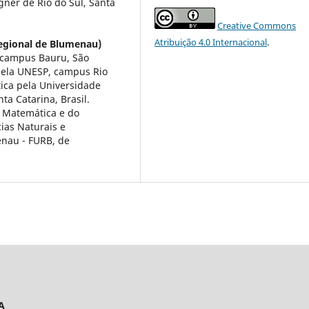
gner de Rio do Sul, Santa
Creative Commons
Atribuição 4.0 Internacional
.
egional de Blumenau)
 campus Bauru, São
pela UNESP, campus Rio
tica pela Universidade
a Catarina, Brasil.
 Matemática e do
ias Naturais e
nau - FURB, de
A