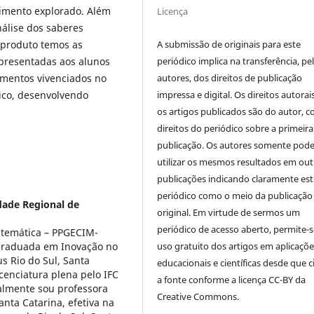
cimento explorado. Além
Licença
análise dos saberes
A submissão de originais para este
 produto temos as
periódico implica na transferência, pe
apresentadas aos alunos
autores, dos direitos de publicação
omentos vivenciados no
impressa e digital. Os direitos autorai
ico, desenvolvendo
os artigos publicados são do autor, 
direitos do periódico sobre a primeira
publicação. Os autores somente pod
utilizar os mesmos resultados em out
publicações indicando claramente est
periódico como o meio da publicação
dade Regional de
original. Em virtude de sermos um
periódico de acesso aberto, permite-s
atemática – PPGECIM-
uso gratuito dos artigos em aplicaçõe
-graduada em Inovação no
 Rio do Sul, Santa
educacionais e científicas desde que c
cenciatura plena pelo IFC
a fonte conforme a licença CC-BY da
ualmente sou professora
Creative Commons.
nta Catarina, efetiva na