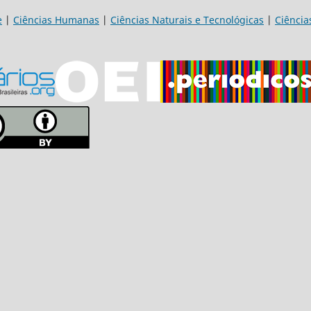
e
|
Ciências Humanas
|
Ciências Naturais e Tecnológicas
|
Ciência