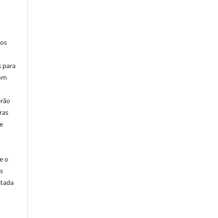
los
s para
com
erão
ras
e
e o
s
itada