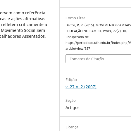
servem como referência
Como Citar
cas e ações afirmativas
 refletem criticamente a
Daltro, R. R. (2015). MOVIMENTOS SOCIAIS
o Movimento Social Sem
EDUCAÇÃO NO CAMPO.
VIDYA
,
27
(2), 10.
balhadores Assentados,
Recuperado de
https://periodicos.ufn.edu.br/index.php/
article/view/357
Fomatos de Citação
Edição
v. 27 n. 2 (2007)
Seção
Artigos
Licença