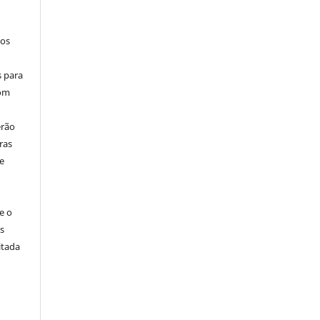
los
s para
com
erão
ras
e
e o
s
itada