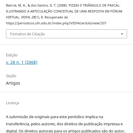
Bairral, M. A., & dos Santos, G. T. (2008). PIZZAS E TRIÂNGULO DE PASCAL:
ILUSTRANDO A ARTICULAÇÃO CONCEITUAL DE UMA RESPOSTA EM FÓRUM
VIRTUAL.
VIDYA
,
28
(1), 8. Recuperado de
https://periodicos.ufn.edu.br/index.php/VIDYA/article/view/337
Fomatos de Citação
Edição
v. 28 n. 1 (2008)
Seção
Artigos
Licença
A submissão de originais para este periódico implica na
transferência, pelos autores, dos direitos de publicação impressa e
digital. Os direitos autorais para os artigos publicados são do autor,