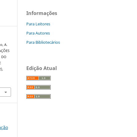
Informações
Para Leitores
Para Autores
Para Bibliotecários
o, A.
TAÇÕES
O DO
E
Edição Atual
2),
ação