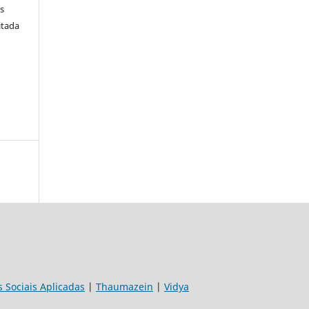
s
itada
s Sociais Aplicadas
|
Thaumazein
|
Vidya