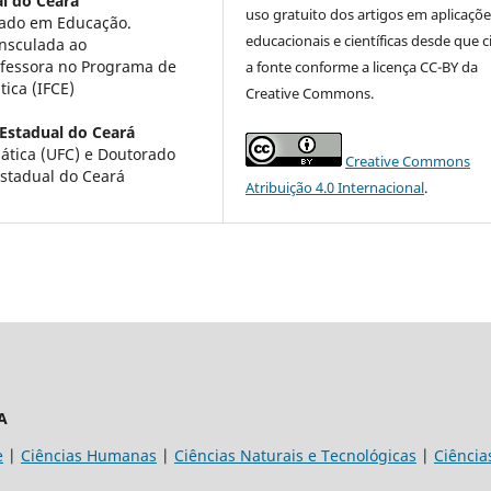
l do Ceará
uso gratuito dos artigos em aplicaçõe
rado em Educação.
educacionais e científicas desde que c
insculada ao
ofessora no Programa de
a fonte conforme a licença CC-BY da
ica (IFCE)
Creative Commons.
Estadual do Ceará
tica (UFC) e Doutorado
Creative Commons
Estadual do Ceará
Atribuição 4.0 Internacional
.
A
e
|
Ciências Humanas
|
Ciências Naturais e Tecnológicas
|
Ciência