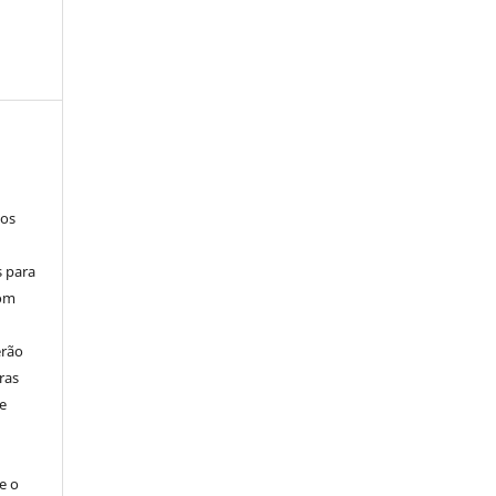
los
s para
com
erão
ras
e
e o