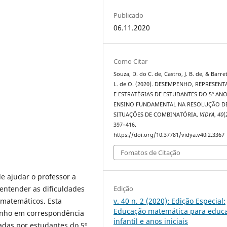
Publicado
06.11.2020
Como Citar
Souza, D. do C. de, Castro, J. B. de, & Barret
L. de O. (2020). DESEMPENHO, REPRESEN
E ESTRATÉGIAS DE ESTUDANTES DO 5º AN
ENSINO FUNDAMENTAL NA RESOLUÇÃO D
SITUAÇÕES DE COMBINATÓRIA.
VIDYA
,
40
(
397–416.
https://doi.org/10.37781/vidya.v40i2.3367
Fomatos de Citação
e ajudar o professor a
 entender as dificuldades
Edição
matemáticos. Esta
v. 40 n. 2 (2020): Edição Especial:
Educação matemática para educ
enho em correspondência
infantil e anos iniciais
adas por estudantes do 5º