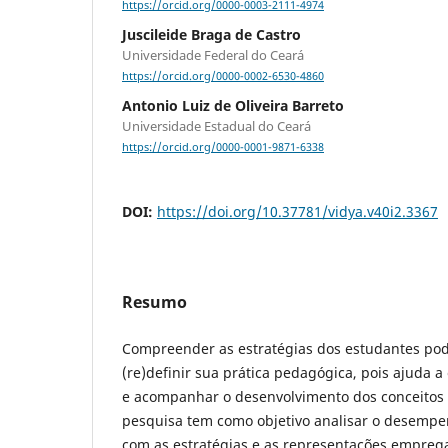
https://orcid.org/0000-0003-2111-4974
Juscileide Braga de Castro
Universidade Federal do Ceará
https://orcid.org/0000-0002-6530-4860
Antonio Luiz de Oliveira Barreto
Universidade Estadual do Ceará
https://orcid.org/0000-0001-9871-6338
DOI:
https://doi.org/10.37781/vidya.v40i2.3367
Resumo
Compreender as estratégias dos estudantes pod
(re)definir sua prática pedagógica, pois ajuda a
e acompanhar o desenvolvimento dos conceitos 
pesquisa tem como objetivo analisar o desemp
com as estratégias e as representações empreg