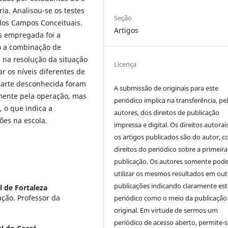
ia. Analisou-se os testes
Seção
 dos Campos Conceituais.
Artigos
s empregada foi a
o a combinação de
s na resolução da situação
Licença
r os níveis diferentes de
 parte desconhecida foram
A submissão de originais para este
mente pela operação, mas
periódico implica na transferência, pe
 o que indica a
autores, dos direitos de publicação
ões na escola.
impressa e digital. Os direitos autorai
os artigos publicados são do autor, 
direitos do periódico sobre a primeira
publicação. Os autores somente pod
utilizar os mesmos resultados em out
publicações indicando claramente est
l de Fortaleza
ção. Professor da
periódico como o meio da publicação
original. Em virtude de sermos um
periódico de acesso aberto, permite-s