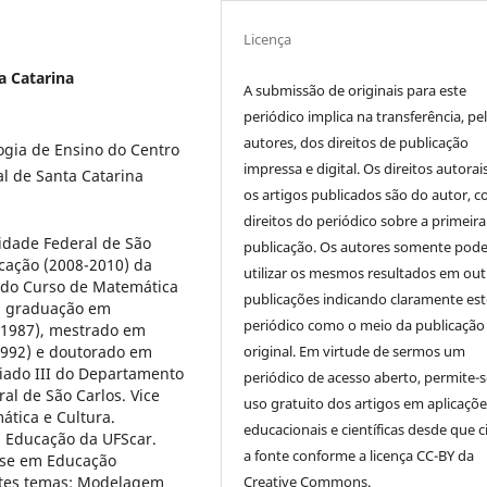
Licença
a Catarina
A submissão de originais para este
periódico implica na transferência, pe
autores, dos direitos de publicação
gia de Ensino do Centro
impressa e digital. Os direitos autorai
l de Santa Catarina
os artigos publicados são do autor, 
direitos do periódico sobre a primeira
idade Federal de São
publicação. Os autores somente pod
ucação (2008-2010) da
utilizar os mesmos resultados em out
r do Curso de Matemática
publicações indicando claramente est
ui graduação em
periódico como o meio da publicação
(1987), mestrado em
original. Em virtude de sermos um
992) e doutorado em
iado III do Departamento
periódico de acesso aberto, permite-s
al de São Carlos. Vice
uso gratuito dos artigos em aplicaçõe
tica e Cultura.
educacionais e científicas desde que c
 Educação da UFScar.
a fonte conforme a licença CC-BY da
ase em Educação
Creative Commons.
ntes temas: Modelagem