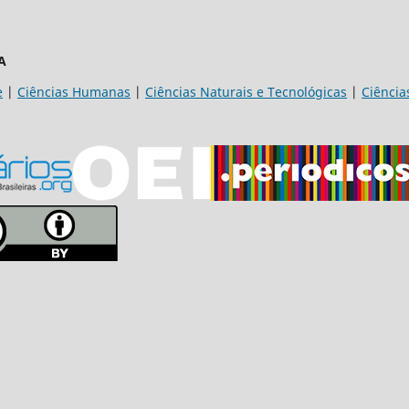
A
e
|
Ciências Humanas
|
Ciências Naturais e Tecnológicas
|
Ciência