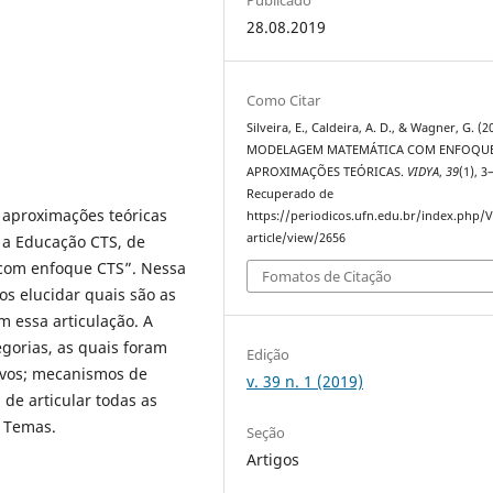
28.08.2019
Como Citar
Silveira, E., Caldeira, A. D., & Wagner, G. (2
MODELAGEM MATEMÁTICA COM ENFOQUE
APROXIMAÇÕES TEÓRICAS.
VIDYA
,
39
(1), 3
Recuperado de
 aproximações teóricas
https://periodicos.ufn.edu.br/index.php/
article/view/2656
a Educação CTS, de
com enfoque CTS”. Nessa
Fomatos de Citação
os elucidar quais são as
m essa articulação. A
egorias, as quais foram
Edição
tivos; mecanismos de
v. 39 n. 1 (2019)
 de articular todas as
e Temas.
Seção
Artigos