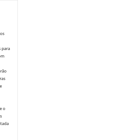
los
s para
com
erão
ras
e
e o
s
itada