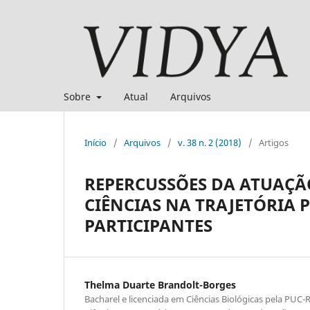
Sobre
Atual
Arquivos
Início
/
Arquivos
/
v. 38 n. 2 (2018)
/
Artigos
REPERCUSSÕES DA ATUAÇÃ
CIÊNCIAS NA TRAJETÓRIA 
PARTICIPANTES
Thelma Duarte Brandolt-Borges
Bacharel e licenciada em Ciências Biológicas pela PU