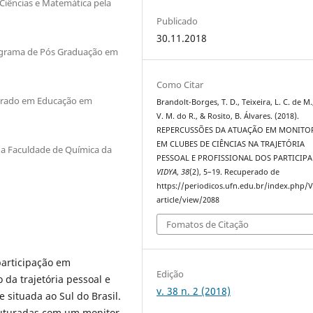
iências e Matemática pela
Publicado
30.11.2018
ograma de Pós Graduação em
Como Citar
trado em Educação em
Brandolt-Borges, T. D., Teixeira, L. C. de M.
V. M. do R., & Rosito, B. Álvares. (2018).
REPERCUSSÕES DA ATUAÇÃO EM MONITO
EM CLUBES DE CIÊNCIAS NA TRAJETÓRIA
a Faculdade de Química da
PESSOAL E PROFISSIONAL DOS PARTICIPA
VIDYA
,
38
(2), 5–19. Recuperado de
https://periodicos.ufn.edu.br/index.php/
article/view/2088
Fomatos de Citação
participação em
Edição
 da trajetória pessoal e
v. 38 n. 2 (2018)
situada ao Sul do Brasil.
truturadas com um monitor