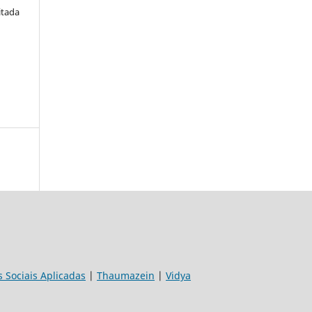
itada
s Sociais Aplicadas
|
Thaumazein
|
Vidya