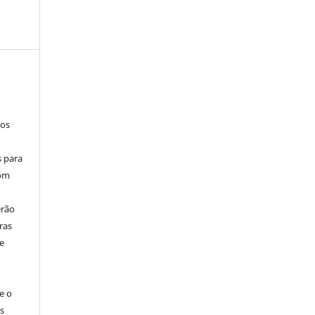
los
s para
com
erão
ras
e
e o
s