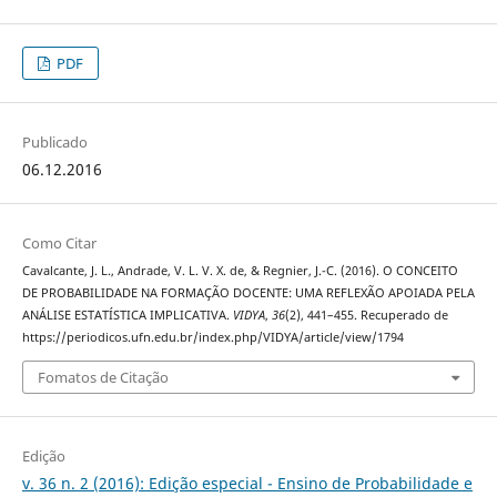
PDF
Publicado
06.12.2016
Como Citar
Cavalcante, J. L., Andrade, V. L. V. X. de, & Regnier, J.-C. (2016). O CONCEITO
DE PROBABILIDADE NA FORMAÇÃO DOCENTE: UMA REFLEXÃO APOIADA PELA
ANÁLISE ESTATÍSTICA IMPLICATIVA.
VIDYA
,
36
(2), 441–455. Recuperado de
https://periodicos.ufn.edu.br/index.php/VIDYA/article/view/1794
Fomatos de Citação
Edição
v. 36 n. 2 (2016): Edição especial - Ensino de Probabilidade e