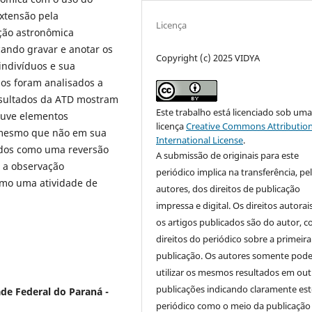
xtensão pela
Licença
ção astronômica
ando gravar e anotar os
Copyright (c) 2025 VIDYA
indivíduos e sua
dos foram analisados a
resultados da ATD mostram
Este trabalho está licenciado sob um
ouve elementos
licença
Creative Commons Attribution
, mesmo que não em sua
International License
.
ados como uma reversão
A submissão de originais para este
 a observação
periódico implica na transferência, pe
omo uma atividade de
autores, dos direitos de publicação
impressa e digital. Os direitos autorai
os artigos publicados são do autor, 
direitos do periódico sobre a primeira
publicação. Os autores somente pod
utilizar os mesmos resultados em out
publicações indicando claramente est
de Federal do Paraná -
periódico como o meio da publicação