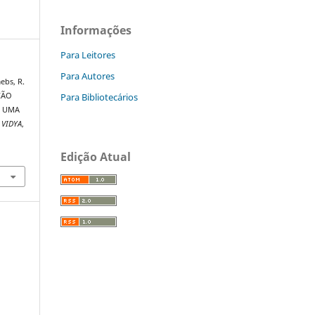
Informações
Para Leitores
Para Autores
mebs, R.
Para Bibliotecários
ÇÃO
E UMA
.
VIDYA
,
Edição Atual