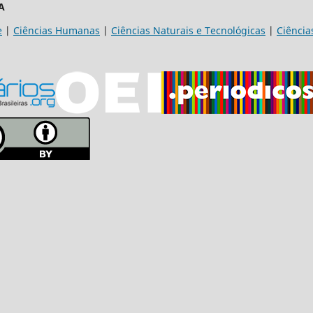
A
e
|
Ciências Humanas
|
Ciências Naturais e Tecnológicas
|
Ciência