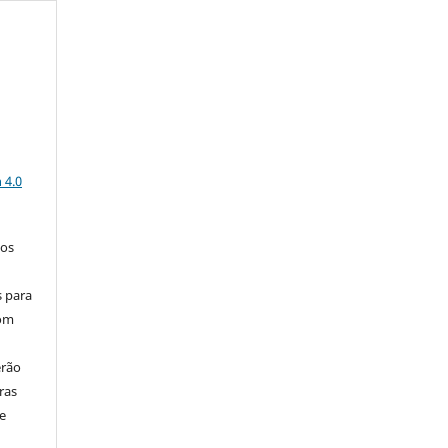
a
 4.0
los
s para
com
erão
ras
e