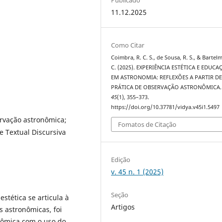
11.12.2025
Como Citar
Coimbra, R. C. S., de Sousa, R. S., & Bartel
C. (2025). EXPERIÊNCIA ESTÉTICA E EDUCA
EM ASTRONOMIA: REFLEXÕES A PARTIR D
PRÁTICA DE OBSERVAÇÃO ASTRONÔMICA
45
(1), 355–373.
https://doi.org/10.37781/vidya.v45i1.5497
rvação astronômica;
Fomatos de Citação
 Textual Discursiva
Edição
v. 45 n. 1 (2025)
Seção
stética se articula à
Artigos
 astronômicas, foi
nômica com o uso do