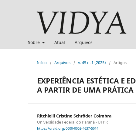
Sobre
Atual
Arquivos
Início
/
Arquivos
/
v. 45 n. 1 (2025)
/
Artigos
EXPERIÊNCIA ESTÉTICA E 
A PARTIR DE UMA PRÁTIC
Ritchielli Cristine Schröder Coimbra
Universidade Federal do Paraná - UFPR
https://orcid.org/0000-0002-4637-5014