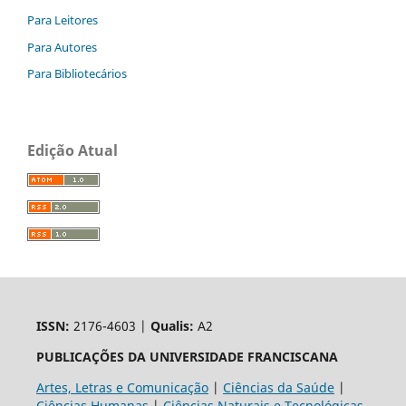
Para Leitores
Para Autores
Para Bibliotecários
Edição Atual
ISSN:
2176-4603 |
Qualis:
A2
PUBLICAÇÕES DA UNIVERSIDADE FRANCISCANA
Artes, Letras e Comunicação
|
Ciências da Saúde
|
Ciências Humanas
|
Ciências Naturais e Tecnológicas