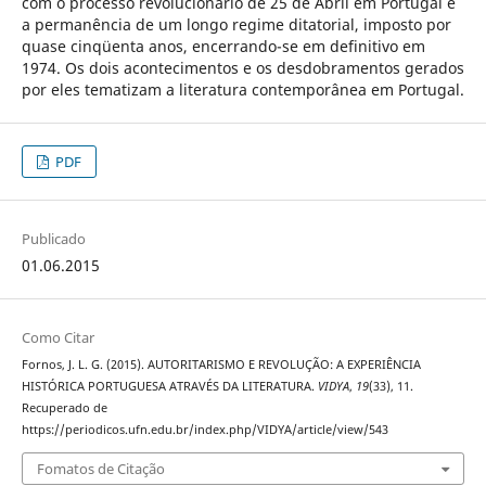
com o processo revolucionário de 25 de Abril em Portugal e
a permanência de um longo regime ditatorial, imposto por
quase cinqüenta anos, encerrando-se em definitivo em
1974. Os dois acontecimentos e os desdobramentos gerados
por eles tematizam a literatura contemporânea em Portugal.
PDF
Publicado
01.06.2015
Como Citar
Fornos, J. L. G. (2015). AUTORITARISMO E REVOLUÇÃO: A EXPERIÊNCIA
HISTÓRICA PORTUGUESA ATRAVÉS DA LITERATURA.
VIDYA
,
19
(33), 11.
Recuperado de
https://periodicos.ufn.edu.br/index.php/VIDYA/article/view/543
Fomatos de Citação