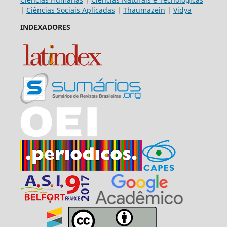
|
Ciências Sociais Aplicadas
|
Thaumazein
|
Vidya
INDEXADORES