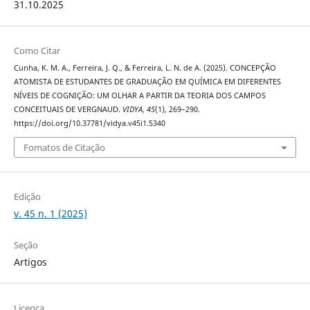
31.10.2025
Como Citar
Cunha, K. M. A., Ferreira, J. Q., & Ferreira, L. N. de A. (2025). CONCEPÇÃO
ATOMISTA DE ESTUDANTES DE GRADUAÇÃO EM QUÍMICA EM DIFERENTES
NÍVEIS DE COGNIÇÃO: UM OLHAR A PARTIR DA TEORIA DOS CAMPOS
CONCEITUAIS DE VERGNAUD.
VIDYA
,
45
(1), 269–290.
https://doi.org/10.37781/vidya.v45i1.5340
Fomatos de Citação
Edição
v. 45 n. 1 (2025)
Seção
Artigos
Licença