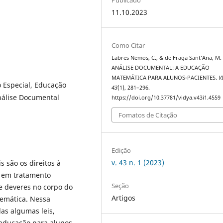
11.10.2023
Como Citar
Labres Nemos, C., & de Fraga Sant’Ana, M. 
ANÁLISE DOCUMENTAL: A EDUCAÇÃO
MATEMÁTICA PARA ALUNOS-PACIENTES.
V
o Especial, Educação
43
(1), 281–296.
Análise Documental
https://doi.org/10.37781/vidya.v43i1.4559
Fomatos de Citação
Edição
v. 43 n. 1 (2023)
 são os direitos à
e em tratamento
Seção
 e deveres no corpo do
Artigos
emática. Nessa
as algumas leis,
 educação para alunos-