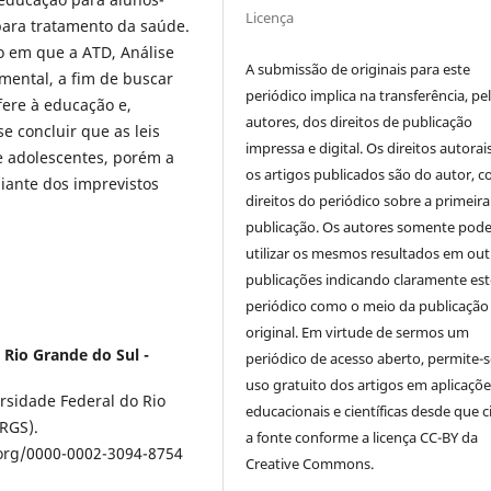
Licença
para tratamento da saúde.
o em que a ATD, Análise
A submissão de originais para este
umental, a fim de buscar
periódico implica na transferência, pe
ere à educação e,
autores, dos direitos de publicação
e concluir que as leis
impressa e digital. Os direitos autorai
e adolescentes, porém a
os artigos publicados são do autor, 
ante dos imprevistos
direitos do periódico sobre a primeira
publicação. Os autores somente pod
utilizar os mesmos resultados em out
publicações indicando claramente est
periódico como o meio da publicação
original. Em virtude de sermos um
 Rio Grande do Sul -
periódico de acesso aberto, permite-s
uso gratuito dos artigos em aplicaçõe
sidade Federal do Rio
educacionais e científicas desde que c
RGS).
a fonte conforme a licença CC-BY da
org/0000-0002-3094-8754
Creative Commons.