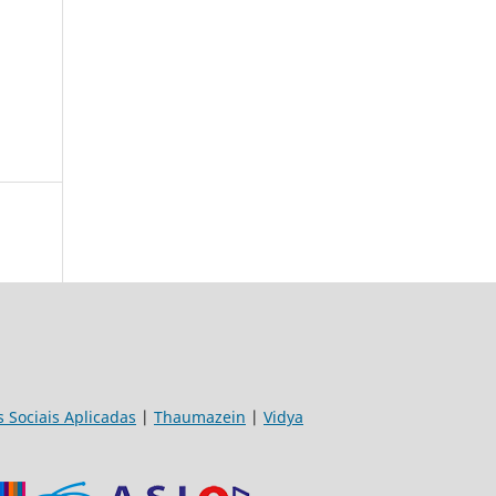
s Sociais Aplicadas
|
Thaumazein
|
Vidya