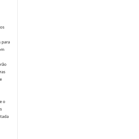
los
s para
com
erão
ras
e
e o
s
itada