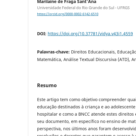
Marilaine de Fraga Sant'Ana
Universidade Federal do Rio Grande do Sul - UFRGS
https://orcid.org/0000-0002-6142-6510
DOI:
https://doi.org/10.37781/vidya.v43i1.4559
Palavras-chave:
Direitos Educacionais, Educaçã
Matemática, Análise Textual Discursiva (ATD), 
Resumo
Este artigo tem como objetivo compreender quais
educação destinados à criança e ao adolescent
hospitalar e como a BNCC atende estes direitos
seu documento, em específico no ensino de mat
perspectiva, nos últimos anos foram desenvolvid
resoluções e decretos que garantem o acesso à