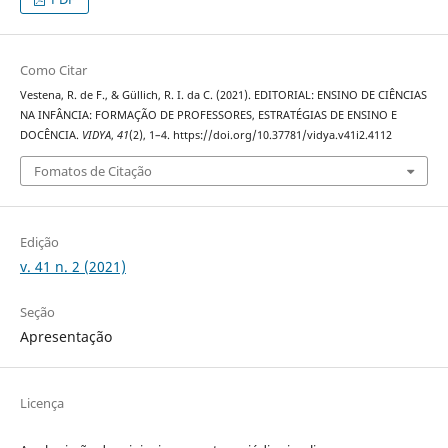
Como Citar
Vestena, R. de F., & Güllich, R. I. da C. (2021). EDITORIAL: ENSINO DE CIÊNCIAS
NA INFÂNCIA: FORMAÇÃO DE PROFESSORES, ESTRATÉGIAS DE ENSINO E
DOCÊNCIA.
VIDYA
,
41
(2), 1–4. https://doi.org/10.37781/vidya.v41i2.4112
Fomatos de Citação
Edição
v. 41 n. 2 (2021)
Seção
Apresentação
Licença