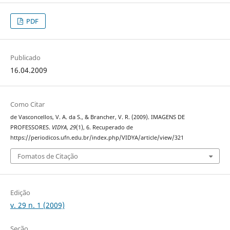
PDF
Publicado
16.04.2009
Como Citar
de Vasconcellos, V. A. da S., & Brancher, V. R. (2009). IMAGENS DE
PROFESSORES.
VIDYA
,
29
(1), 6. Recuperado de
https://periodicos.ufn.edu.br/index.php/VIDYA/article/view/321
Fomatos de Citação
Edição
v. 29 n. 1 (2009)
Seção