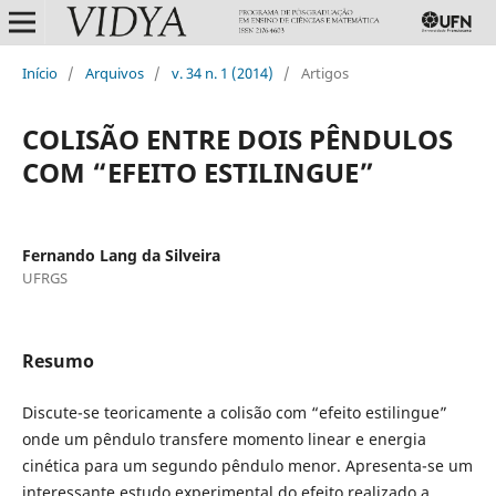
Início
/
Arquivos
/
v. 34 n. 1 (2014)
/
Artigos
COLISÃO ENTRE DOIS PÊNDULOS
COM “EFEITO ESTILINGUE”
Fernando Lang da Silveira
UFRGS
Resumo
Discute-se teoricamente a colisão com “efeito estilingue”
onde um pêndulo transfere momento linear e energia
cinética para um segundo pêndulo menor. Apresenta-se um
interessante estudo experimental do efeito realizado a