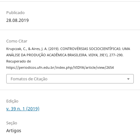
Publicado
28.08.2019
Como Citar
Krupczak, C., & Aires, J. A. (2019). CONTROVÉRSIAS SOCIOCIENTÍFICAS: UMA
ANÁLISE DA PRODUÇÃO ACADÊMICA BRASILEIRA.
VIDYA
,
39
(1), 277–290.
Recuperado de
https://periodicos.ufn.edu.br/index.php/VIDYA/article/view/2654
Fomatos de Citação
Edição
v. 39 n. 1 (2019)
Seção
Artigos