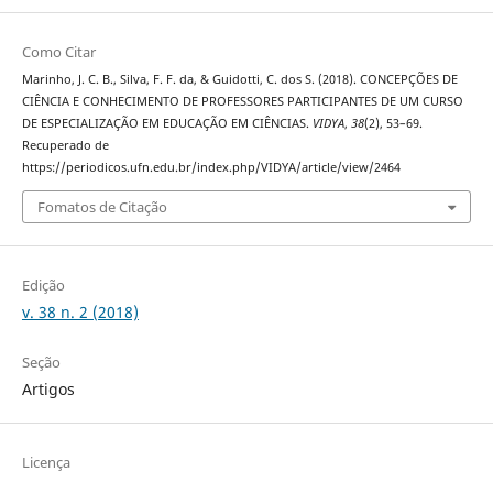
Como Citar
Marinho, J. C. B., Silva, F. F. da, & Guidotti, C. dos S. (2018). CONCEPÇÕES DE
CIÊNCIA E CONHECIMENTO DE PROFESSORES PARTICIPANTES DE UM CURSO
DE ESPECIALIZAÇÃO EM EDUCAÇÃO EM CIÊNCIAS.
VIDYA
,
38
(2), 53–69.
Recuperado de
https://periodicos.ufn.edu.br/index.php/VIDYA/article/view/2464
Fomatos de Citação
Edição
v. 38 n. 2 (2018)
Seção
Artigos
Licença