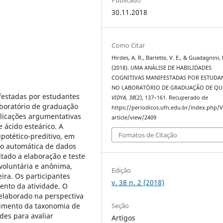
30.11.2018
Como Citar
Hirdes, A. R., Barlette, V. E., & Guadagnini, 
(2018). UMA ANÁLISE DE HABILIDADES
COGNITIVAS MANIFESTADAS POR ESTUDA
NO LABORATÓRIO DE GRADUAÇÃO DE QU
ifestadas por estudantes
VIDYA
,
38
(2), 137–161. Recuperado de
aboratório de graduação
https://periodicos.ufn.edu.br/index.php/
plicações argumentativas
article/view/2409
 ácido esteárico. A
Fomatos de Citação
potético-preditivo, em
ão automática de dados
ltado a elaboração e teste
voluntária e anônima,
Edição
ira. Os participantes
v. 38 n. 2 (2018)
nto da atividade. O
 elaborado na perspectiva
Seção
cimento da taxonomia de
des para avaliar
Artigos