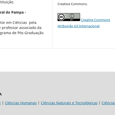
ituição.
Creative Commons.
ral do Pampa -
Creative Commons
tor em Ciências pela
Atribuição 4.0 Internacional
.
 professor associado da
ograma de Pós-Graduação
A
e
|
Ciências Humanas
|
Ciências Naturais e Tecnológicas
|
Ciência