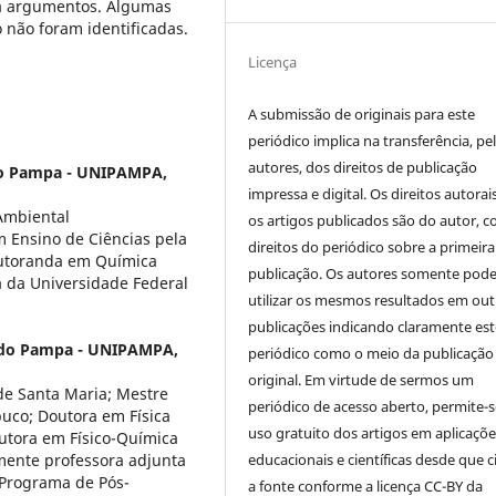
ra argumentos. Algumas
não foram identificadas.
Licença
A submissão de originais para este
periódico implica na transferência, pe
autores, dos direitos de publicação
do Pampa - UNIPAMPA,
impressa e digital. Os direitos autorai
Ambiental
os artigos publicados são do autor, 
m Ensino de Ciências pela
direitos do periódico sobre a primeira
outoranda em Química
publicação. Os autores somente pod
a da Universidade Federal
utilizar os mesmos resultados em out
publicações indicando claramente est
 do Pampa - UNIPAMPA,
periódico como o meio da publicação
original. Em virtude de sermos um
de Santa Maria; Mestre
periódico de acesso aberto, permite-s
uco; Doutora em Física
uso gratuito dos artigos em aplicaçõe
outora em Físico-Química
educacionais e científicas desde que c
mente professora adjunta
 Programa de Pós-
a fonte conforme a licença CC-BY da