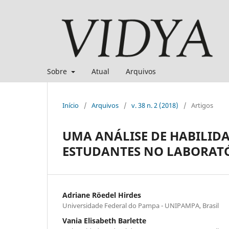
Sobre
Atual
Arquivos
Início
/
Arquivos
/
v. 38 n. 2 (2018)
/
Artigos
UMA ANÁLISE DE HABILID
ESTUDANTES NO LABORAT
Adriane Röedel Hirdes
Universidade Federal do Pampa - UNIPAMPA, Brasil
Vania Elisabeth Barlette