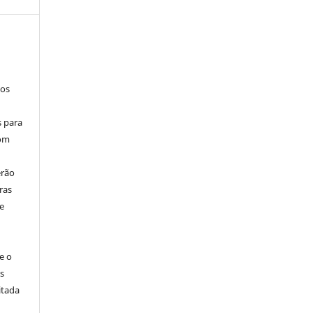
los
s para
com
erão
ras
e
e o
s
itada