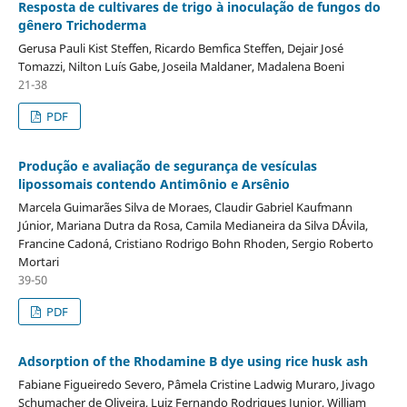
Resposta de cultivares de trigo à inoculação de fungos do
gênero Trichoderma
Gerusa Pauli Kist Steffen, Ricardo Bemfica Steffen, Dejair José
Tomazzi, Nilton Luís Gabe, Joseila Maldaner, Madalena Boeni
21-38
PDF
Produção e avaliação de segurança de vesículas
lipossomais contendo Antimônio e Arsênio
Marcela Guimarães Silva de Moraes, Claudir Gabriel Kaufmann
Júnior, Mariana Dutra da Rosa, Camila Medianeira da Silva D´Ávila,
Francine Cadoná, Cristiano Rodrigo Bohn Rhoden, Sergio Roberto
Mortari
39-50
PDF
Adsorption of the Rhodamine B dye using rice husk ash
Fabiane Figueiredo Severo, Pâmela Cristine Ladwig Muraro, Jivago
Schumacher de Oliveira, Luiz Fernando Rodrigues Junior, William