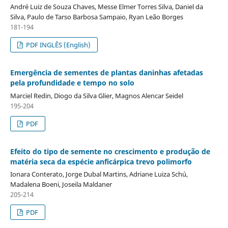
André Luiz de Souza Chaves, Messe Elmer Torres Silva, Daniel da
Silva, Paulo de Tarso Barbosa Sampaio, Ryan Leão Borges
181-194
PDF INGLÊS (English)
Emergência de sementes de plantas daninhas afetadas
pela profundidade e tempo no solo
Marciel Redin, Diogo da Silva Glier, Magnos Alencar Seidel
195-204
PDF
Efeito do tipo de semente no crescimento e produção de
matéria seca da espécie anficárpica trevo polimorfo
Ionara Conterato, Jorge Dubal Martins, Adriane Luiza Schú,
Madalena Boeni, Joseila Maldaner
205-214
PDF