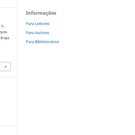
Informações
Para Leitores
 S.,
Para Autores
zycki,
 B dye
Para Bibliotecários