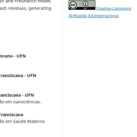
ir and Freundlich model.
 ash residues, generating
Creative Commons
Atribuição 4.0 Internacional
.
iscana - UFN
Franciscana - UFN
ranciscana - UFN
ão em nanociências.
Franciscana
ção em Saúde Materno