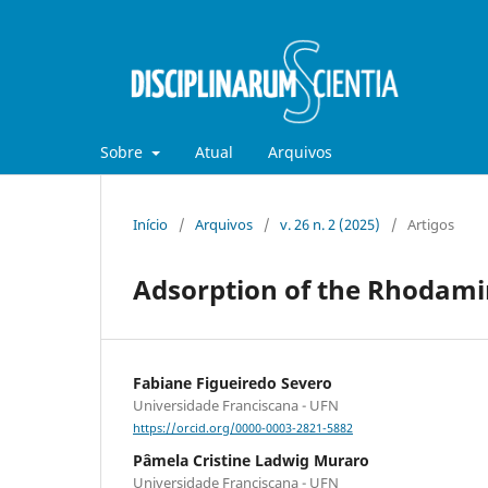
Sobre
Atual
Arquivos
Início
/
Arquivos
/
v. 26 n. 2 (2025)
/
Artigos
Adsorption of the Rhodamin
Fabiane Figueiredo Severo
Universidade Franciscana - UFN
https://orcid.org/0000-0003-2821-5882
Pâmela Cristine Ladwig Muraro
Universidade Franciscana - UFN