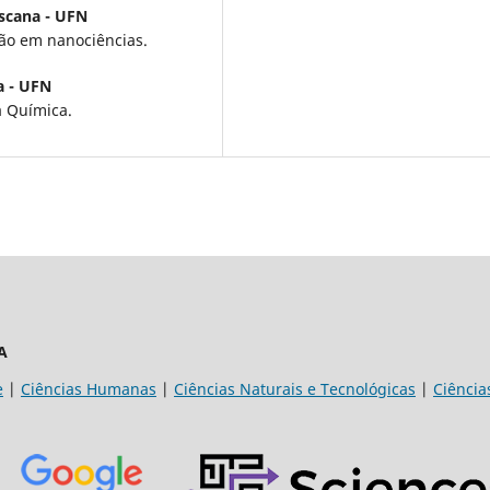
scana - UFN
ão em nanociências.
a - UFN
a Química.
A
e
|
Ciências Humanas
|
Ciências Naturais e Tecnológicas
|
Ciência