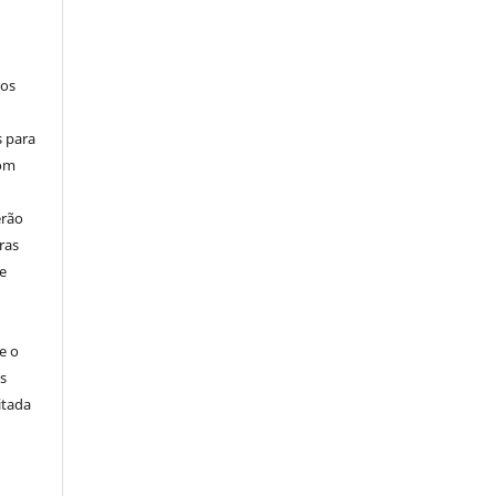
los
s para
com
erão
ras
e
e o
s
itada