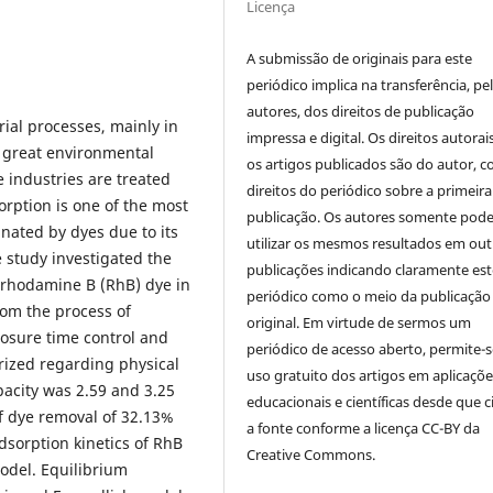
Licença
A submissão de originais para este
periódico implica na transferência, pe
autores, dos direitos de publicação
ial processes, mainly in
impressa e digital. Os direitos autorai
of great environmental
os artigos publicados são do autor, 
 industries are treated
direitos do periódico sobre a primeira
orption is one of the most
publicação. Os autores somente pod
nated by dyes due to its
utilizar os mesmos resultados em out
e study investigated the
publicações indicando claramente est
f rhodamine B (RhB) dye in
periódico como o meio da publicação
rom the process of
original. Em virtude de sermos um
osure time control and
periódico de acesso aberto, permite-s
ized regarding physical
uso gratuito dos artigos em aplicaçõe
pacity was 2.59 and 3.25
educacionais e científicas desde que c
f dye removal of 32.13%
a fonte conforme a licença CC-BY da
dsorption kinetics of RhB
Creative Commons.
odel. Equilibrium