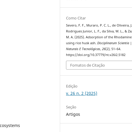
Como Citar
Severo, F. F., Muraro, P. C. L., de Oliveira, J.
Rodrigues Junior, L. F., da Silva, W. L., & Za
M. A. (2025). Adsorption of the Rhodamine
using rice husk ash.
Disciplinarum Scientia |
Naturais E Tecnológicas
,
26
(2), 51–64.
https://doi.org/10.37779/nt.v26i2.5182
Fomatos de Citação
Edição
v. 26 n. 2 (2025)
Seção
Artigos
Ecosystems