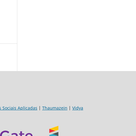
s Sociais Aplicadas
|
Thaumazein
|
Vidya