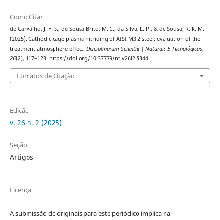
Como Citar
de Carvalho, J. F. S., de Sousa Brito, M. C., da Silva, L. P., & de Sousa, R. R. M.
(2025). Cathodic cage plasma nitriding of AISI M3:2 steel: evaluation of the
treatment atmosphere effect.
Disciplinarum Scientia | Naturais E Tecnológicas
,
26
(2), 117–123. https://doi.org/10.37779/nt.v26i2.5344
Fomatos de Citação
Edição
v. 26 n. 2 (2025)
Seção
Artigos
Licença
A submissão de originais para este periódico implica na