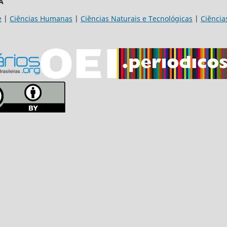
A
e
|
Ciências Humanas
|
Ciências Naturais e Tecnológicas
|
Ciência