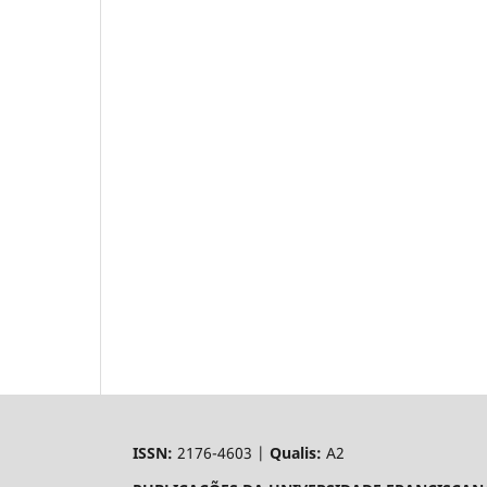
ISSN:
2176-4603 |
Qualis:
A2