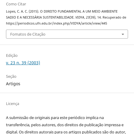
Como Citar
Lopes, C. A. C. (2015). O DIREITO FUNDAMENTAL A UM MEIO AMBIENTE
SADIO E A NECESSÁRIA SUSTENTABILIDADE.
VIDYA
,
23
(39), 14. Recuperado de
https://periodicos.ufn.edu.br/index.php/VIDYA/article/view/445
Fomatos de Citação
Edição
v. 23 n. 39 (2003)
Seção
Artigos
Licença
A submissão de originais para este periódico implica na
transferência, pelos autores, dos direitos de publicação impressa e
digital. Os direitos autorais para os artigos publicados são do autor,