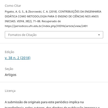
Como Citar
Pigatto, A. G. S., & Zborowski, C. A. (2018). CONTRIBUIÇÕES DA ENGENHARIA
DIDÁTICA COMO METODOLOGIA PARA O ENSINO DE CIÊNCIAS NOS ANOS
INICIAIS.
VIDYA
,
38
(2), 71–88. Recuperado de
https://periodicos.ufn.edu.br/index.php/VIDYA/article/view/2491
Fomatos de Citação
Edição
v. 38 n. 2 (2018)
Seção
Artigos
Licença
A submissão de originais para este periódico implica na
transferência, pelos autores, dos direitos de publicação impressa e