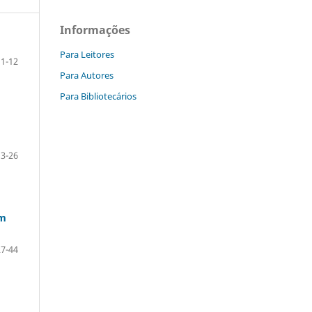
Informações
Para Leitores
1-12
Para Autores
Para Bibliotecários
13-26
em
27-44