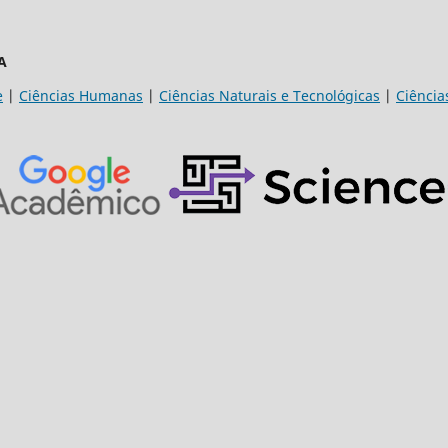
A
e
|
Ciências Humanas
|
Ciências Naturais e Tecnológicas
|
Ciência