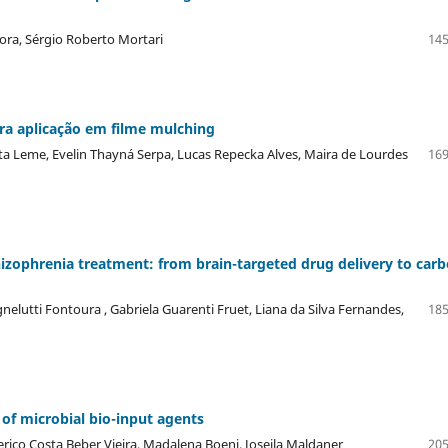
ora, Sérgio Roberto Mortari
145
ra aplicação em filme mulching
ta Leme, Evelin Thayná Serpa, Lucas Repecka Alves, Maira de Lourdes
169
izophrenia treatment: from brain-targeted drug delivery to car
nelutti Fontoura , Gabriela Guarenti Fruet, Liana da Silva Fernandes,
185
of microbial bio-input agents
derico Costa Beber Vieira, Madalena Boeni, Joseila Maldaner
205