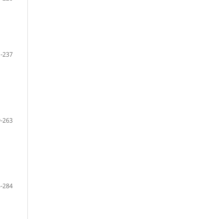
-237
-263
-284