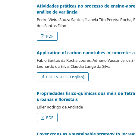
Atividades práticas no processo de ensino-a
análise de variância
Pedro Vieira Souza Santos, Isabela Tito Pereira Rocha,
dos Santos Filho
PDF
Application of carbon nanotubes in concrete: a
Fábio Santos da Rocha Loures, Adriano Vasconcellos Sic
Leonardo da Silva, Cláudia Lange da Silva
PDF INGLÊS (English)
Propriedades físico-químicas dos méis de Tetr
urbanas e florestais
Edier Rodrigo de Andrade
PDF
Cover crops as a sustainable strategy to increa