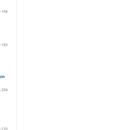
-168
-183
bon
-204
-220