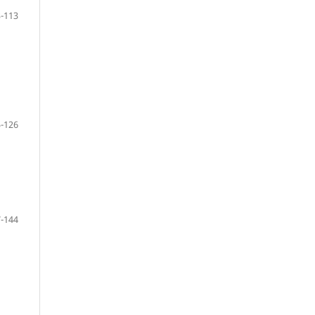
-113
-126
-144