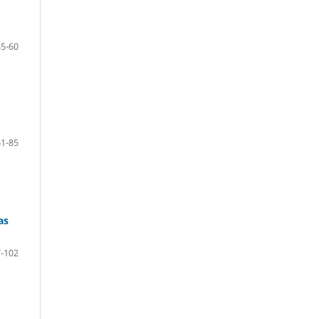
45-60
61-85
as
-102