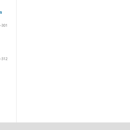
s
-301
-312