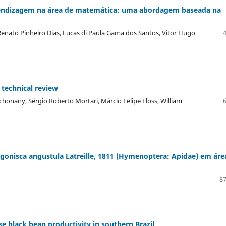
prendizagem na área de matemática: uma abordagem baseada na
 Renato Pinheiro Dias, Lucas di Paula Gama dos Santos, Vitor Hugo
 technical review
honany, Sérgio Roberto Mortari, Márcio Felipe Floss, William
agonisca angustula Latreille, 1811 (Hymenoptera: Apidae) em áre
87
se black bean productivity in southern Brazil