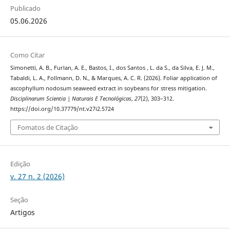
Publicado
05.06.2026
Como Citar
Simonetti, A. B., Furlan, A. E., Bastos, I., dos Santos , L. da S., da Silva, E. J. M.,
Tabaldi, L. A., Follmann, D. N., & Marques, A. C. R. (2026). Foliar application of
ascophyllum nodosum seaweed extract in soybeans for stress mitigation.
Disciplinarum Scientia | Naturais E Tecnológicas
,
27
(2), 303–312.
https://doi.org/10.37779/nt.v27i2.5724
Fomatos de Citação
Edição
v. 27 n. 2 (2026)
Seção
Artigos