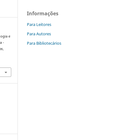
Informações
Para Leitores
Para Autores
gogia e
Para Bibliotecários
a -
as
,