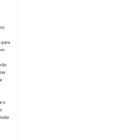
los
s para
com
erão
ras
e
e o
s
itada