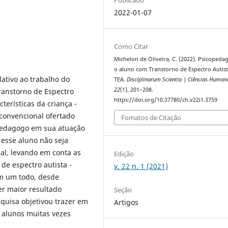
2022-01-07
Como Citar
Michelon de Oliveira, C. (2022). Psicopeda
o aluno com Transtorno de Espectro Autist
lativo ao trabalho do
TEA.
Disciplinarum Scientia | Ciências Human
22
(1), 201–208.
anstorno de Espectro
https://doi.org/10.37780/ch.v22i1.3759
terísticas da criança -
convencional ofertado
Fomatos de Citação
opedagogo em sua atuação
 esse aluno não seja
al, levando em conta as
Edição
de espectro autista -
v. 22 n. 1 (2021)
om um todo, desde
er maior resultado
Seção
quisa objetivou trazer em
Artigos
e alunos muitas vezes