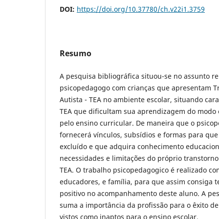
DOI:
https://doi.org/10.37780/ch.v22i1.3759
Resumo
A pesquisa bibliográfica situou-se no assunto re
psicopedagogo com crianças que apresentam Tr
Autista - TEA no ambiente escolar, situando carac
TEA que dificultam sua aprendizagem do modo 
pelo ensino curricular. De maneira que o psic
fornecerá vínculos, subsídios e formas para que
excluído e que adquira conhecimento educacion
necessidades e limitações do próprio transtorno 
TEA. O trabalho psicopedagogico é realizado c
educadores, e família, para que assim consiga t
positivo no acompanhamento deste aluno. A pes
suma a importância da profissão para o êxito d
vistos como inaptos para o ensino escolar.