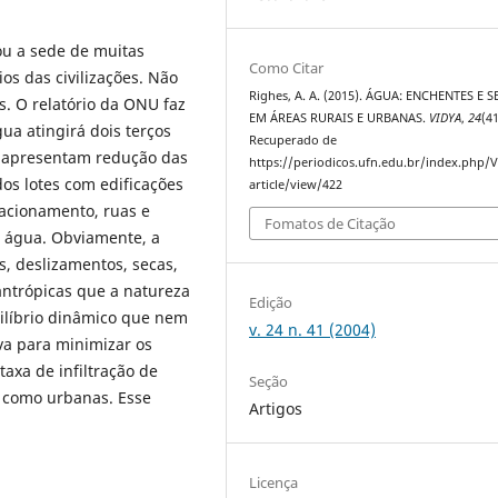
ou a sede de muitas
Como Citar
os das civilizações. Não
Righes, A. A. (2015). ÁGUA: ENCHENTES E 
s. O relatório da ONU faz
EM ÁREAS RURAIS E URBANAS.
VIDYA
,
24
(41
ua atingirá dois terços
Recuperado de
s apresentam redução das
https://periodicos.ufn.edu.br/index.php/
os lotes com edificações
article/view/422
tacionamento, ruas e
Fomatos de Citação
e água. Obviamente, a
s, deslizamentos, secas,
antrópicas que a natureza
Edição
ilíbrio dinâmico que nem
v. 24 n. 41 (2004)
va para minimizar os
axa de infiltração de
Seção
s como urbanas. Esse
Artigos
Licença