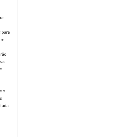
los
s para
com
erão
ras
e
e o
s
itada