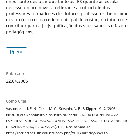
importante destacar que tanto as IES quanto as escolas
necessitam promover a reflexão e a criticidade dos
professores formadores dos futuros professores, bem como
dos professores da rede municipal de ensino, no intuito de
contribuir para a [re]significação dos seus saberes e fazeres
pedagógicos.
PDF
Publicado
22.04.2006
Como Citar
Vasconcelos, J. F. N., Corte, M. G., Stivanin, N. F., & Kipper, M. S. (2006).
PRODUÇÃO DE SABERES E FAZERES NO EXERCÍCIO DA DOCÊNCIA: UMA
EXPERIÊNCIA DE FORMAÇÃO CONTINUADA DE PROFESSORES DO MUNICÍPIO
DE SANTA MARIA/RS.
VIDYA
,
26
(2), 16. Recuperado de
https://periodicos.ufn.edu.br/index.php/VIDYA/article/view/377