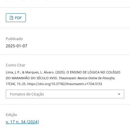
PDF
Publicado
2025-01-07
Como Citar
Lima, J. P., & Marques, L. Álvaro. (2025). O ENSINO DE LÓGICA NO COLÉGIO
DO MARANHÃO DO SÉCULO XVIII.
Thaumazein: Revista Online De Filosofia
,
17
(34), 15–25. https://doi.org/10.37782/thaumazein.v17i34.5153
Fomatos de Citação
Edição
v. 17 n. 34 (2024)