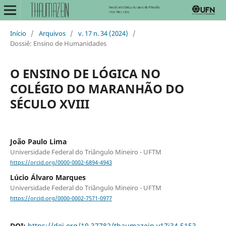
Início
/
Arquivos
/
v. 17 n. 34 (2024)
/
Dossiê: Ensino de Humanidades
O ENSINO DE LÓGICA NO
COLÉGIO DO MARANHÃO DO
SÉCULO XVIII
João Paulo Lima
Universidade Federal do Triângulo Mineiro - UFTM
https://orcid.org/0000-0002-6894-4943
Lúcio Álvaro Marques
Universidade Federal do Triângulo Mineiro - UFTM
https://orcid.org/0000-0002-7571-0977
DOI:
https://doi.org/10.37782/thaumazein.v17i34.5153