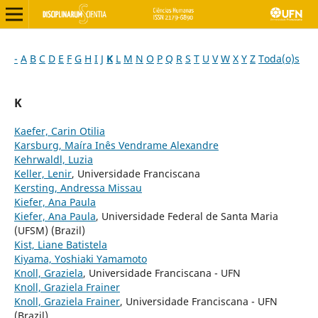
-
A
B
C
D
E
F
G
H
I
J
K
L
M
N
O
P
Q
R
S
T
U
V
W
X
Y
Z
Toda(o)s
K
Kaefer, Carin Otilia
Karsburg, Maíra Inês Vendrame Alexandre
Kehrwaldl, Luzia
Keller, Lenir
, Universidade Franciscana
Kersting, Andressa Missau
Kiefer, Ana Paula
Kiefer, Ana Paula
, Universidade Federal de Santa Maria
(UFSM) (Brazil)
Kist, Liane Batistela
Kiyama, Yoshiaki Yamamoto
Knoll, Graziela
, Universidade Franciscana - UFN
Knoll, Graziela Frainer
Knoll, Graziela Frainer
, Universidade Franciscana - UFN
(Brazil)