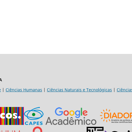
A
e
|
Ciências Humanas
|
Ciências Naturais e Tecnológicas
|
Ciência