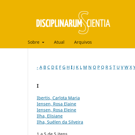
Sobre
Atual
Arquivos
-
A
B
C
D
E
F
G
H
I
J
K
L
M
N
O
P
Q
R
S
T
U
V
W
X
I
Ibertis, Carlota Maria
Iensen, Rosa Elaine
Iensen, Rosa Eleine
Ilha, Elisiane
Ilha, Suélen da Silveira
1 a 5 de 5 itens