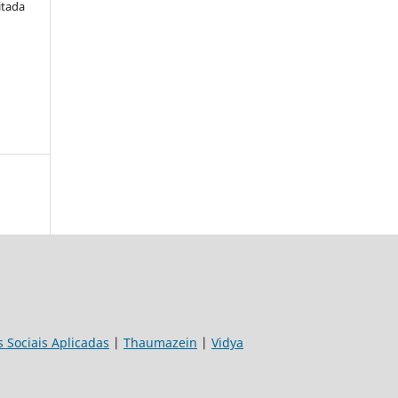
itada
s Sociais Aplicadas
|
Thaumazein
|
Vidya