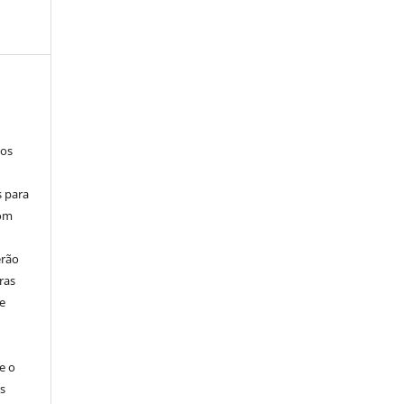
los
s para
com
erão
ras
e
e o
s