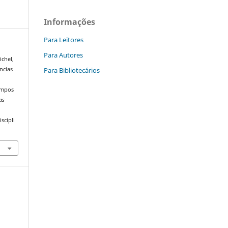
Informações
Para Leitores
Para Autores
ichel,
Para Bibliotecários
ncias
empos
as
scipli