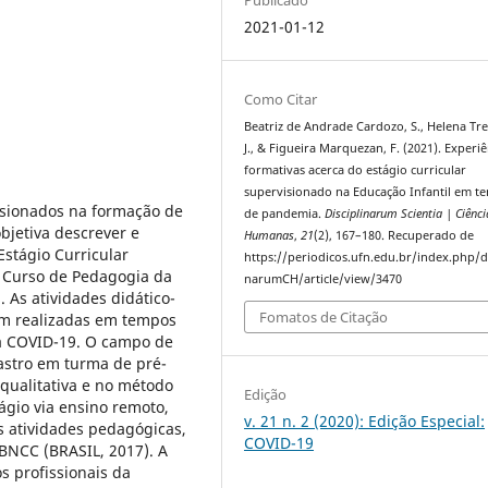
2021-01-12
Como Citar
Beatriz de Andrade Cardozo, S., Helena Tre
J., & Figueira Marquezan, F. (2021). Experiê
formativas acerca do estágio curricular
supervisionado na Educação Infantil em t
visionados na formação de
de pandemia.
Disciplinarum Scientia | Ciênci
bjetiva descrever e
Humanas
,
21
(2), 167–180. Recuperado de
Estágio Curricular
https://periodicos.ufn.edu.br/index.php/di
, Curso de Pedagogia da
narumCH/article/view/3470
 As atividades didático-
Fomatos de Citação
am realizadas em tempos
a COVID-19. O campo de
Castro em turma de pré-
qualitativa e no método
Edição
ágio via ensino remoto,
v. 21 n. 2 (2020): Edição Especial:
s atividades pedagógicas,
COVID-19
BNCC (BRASIL, 2017). A
s profissionais da