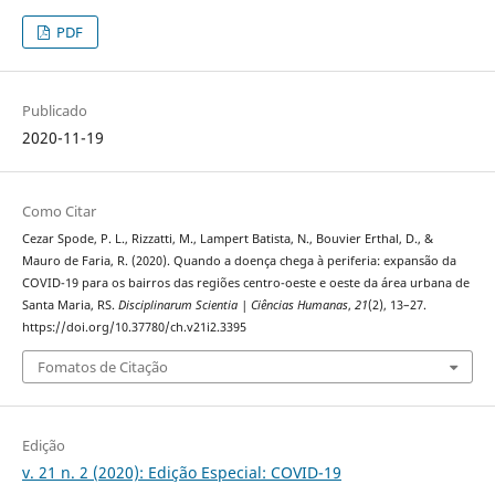
PDF
Publicado
2020-11-19
Como Citar
Cezar Spode, P. L., Rizzatti, M., Lampert Batista, N., Bouvier Erthal, D., &
Mauro de Faria, R. (2020). Quando a doença chega à periferia: expansão da
COVID-19 para os bairros das regiões centro-oeste e oeste da área urbana de
Santa Maria, RS.
Disciplinarum Scientia | Ciências Humanas
,
21
(2), 13–27.
https://doi.org/10.37780/ch.v21i2.3395
Fomatos de Citação
Edição
v. 21 n. 2 (2020): Edição Especial: COVID-19