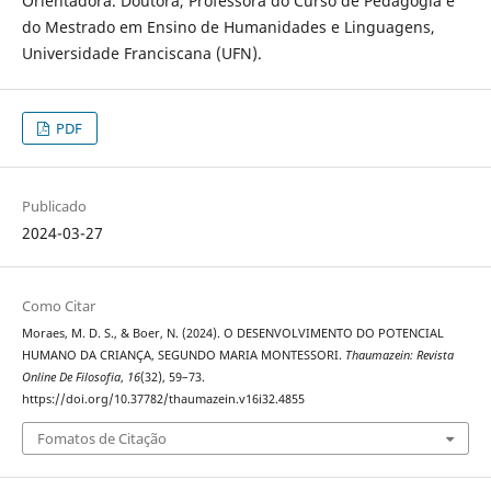
Orientadora. Doutora, Professora do Curso de Pedagogia e
do Mestrado em Ensino de Humanidades e Linguagens,
Universidade Franciscana (UFN).
PDF
Publicado
2024-03-27
Como Citar
Moraes, M. D. S., & Boer, N. (2024). O DESENVOLVIMENTO DO POTENCIAL
HUMANO DA CRIANÇA, SEGUNDO MARIA MONTESSORI.
Thaumazein: Revista
Online De Filosofia
,
16
(32), 59–73.
https://doi.org/10.37782/thaumazein.v16i32.4855
Fomatos de Citação